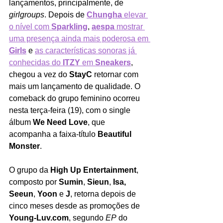
lançamentos, principalmente, de 
girlgroups
. Depois de 
Chungha
 elevar 
o nível com 
Sparkling
, 
aespa
 mostrar 
uma presença ainda mais poderosa em 
Girls
 e 
as características sonoras já 
conhecidas do 
ITZY
 em 
Sneakers
, 
chegou a vez do 
StayC
 retornar com 
mais um lançamento de qualidade. O 
comeback do grupo feminino ocorreu 
nesta terça-feira (19), com o single 
álbum 
We Need Love
, que 
acompanha a faixa-título 
Beautiful 
Monster
.
O grupo da 
High Up Entertainment
, 
composto por
 Sumin
, 
Sieun
, 
Isa, 
Seeun
, 
Yoon
 e 
J
, retorna depois de 
cinco meses desde as promoções de 
Young-Luv.com
, segundo 
EP
 do 