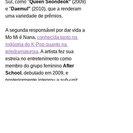
Sul, como "
Queen Seondeok"
 (2009) 
e "
Daemul" 
(2010), que a renderam 
uma variedade de prêmios.
A segunda responsável por dar vida a 
Mo Mi é Nana, 
conhecida tanto na 
indústria do K-Pop quanto na 
teledramaturgia
. A artista fez sua 
estreia no entretenimento como 
membro do grupo feminino 
After 
School
, debutado em 2009, e 
posteriormente integrou a 
sub-unit
Orange Caramel 
em 2015. A estreia 
como atriz veio com o C-drama "
Love 
Weaves Through a Millennium" 
(2015), enquanto seus maiores 
destaques no ramo aconteceram em 
"
The Good Wife"
 (2016), "
Kill It"
(2019) e "
Justice" 
(2019).