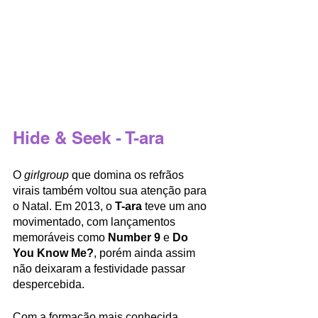
Hide & Seek - T-ara
O 
girlgroup
 que domina os refrãos 
virais também voltou sua atenção para 
o Natal. Em 2013, o 
T-ara
 teve um ano 
movimentado, com lançamentos 
memoráveis como 
Number 9
 e 
Do 
You Know Me?
, porém ainda assim 
não deixaram a festividade passar 
despercebida. 
Com a formação mais conhecida 