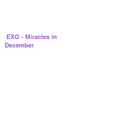
 EXO - Miracles in 
December
Impossível falar de kpop e natal e não 
falar do 
EXO
, né? Os Exol's já estão 
acostumados com esse presentinho de 
fim de ano. O EXO lançou o primeiro 
álbum de inverno de sua discografia 
em 2013 com 
Miracles of December
 e 
seu último lançamento natalino foi em 
2017 com 
Universe
. O MV de mesmo 
nome do album é quase um clássico 
do kpop, com uma letra que fala de um 
amor não correspondido. Os membros 