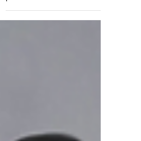
MV's de K-pop estrelados
por atores de K-drama