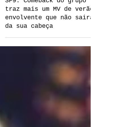
Déborah Marques
SF9: Comeback do grupo
traz mais um MV de verão
envolvente que não sairá
da sua cabeça