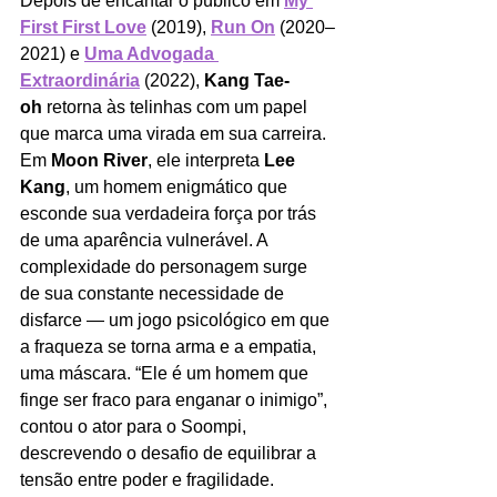
Depois de encantar o público em 
My 
First First Love
 (2019), 
Run On
 (2020–
2021) e 
Uma Advogada 
Extraordinária
 (2022), 
Kang Tae-
oh
 retorna às telinhas com um papel 
que marca uma virada em sua carreira. 
Em 
Moon River
, ele interpreta 
Lee 
Kang
, um homem enigmático que 
esconde sua verdadeira força por trás 
de uma aparência vulnerável. A 
complexidade do personagem surge 
de sua constante necessidade de 
disfarce — um jogo psicológico em que 
a fraqueza se torna arma e a empatia, 
uma máscara. “Ele é um homem que 
finge ser fraco para enganar o inimigo”, 
contou o ator para o Soompi, 
descrevendo o desafio de equilibrar a 
tensão entre poder e fragilidade.