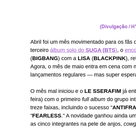
(Divulgação / H
Abril foi um mês movimentado para os fãs 
terceiro 
álbum solo do 
SUGA (BTS
)
, o 
enco
(
BIGBANG
) com a 
LISA
 (
BLACKPINK
), r
Agora, o mês de maio entra em cena com m
lançamentos regulares — mas super esper
O mês mal iniciou e o 
LE SSERAFIM
 já en
feira) com o primeiro 
full album
 do grupo int
treze faixas, incluindo o sucesso "
ANTIFRA
"
FEARLESS
." A novidade ganhou ainda um
as cinco integrantes na pele de anjos, 
cowgi