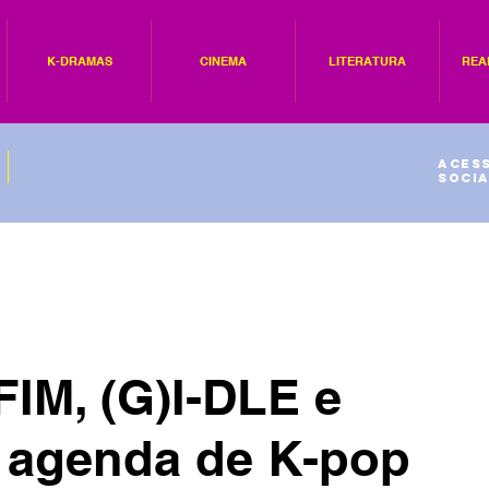
K-DRAMAS
CINEMA
LITERATURA
REA
Acess
socia
M, (G)I-DLE e
a agenda de K-pop