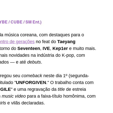
YBE / CUBE / SM Ent.)
da música coreana, com destaques para o 
ntro de gerações
 no feat do 
Taeyang
etorno do 
Seventeen
, 
IVE
, 
Kep1er
 e muito mais. 
ais novidades na indústria do K-pop, com 
ados — e até 
debuts
. 
tregou seu 
comeback 
neste dia 1º (segunda-
itulado "
UNFORGIVEN
." O trabalho conta com 
GILE
" e uma regravação da 
title 
de estreia 
 
music video
 para a faixa-título homônima, com 
rls
 e vilãs declaradas. 