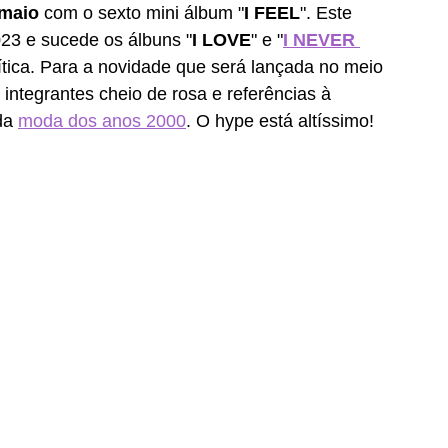
 maio
 com o sexto mini álbum "
I FEEL
". Este 
23 e sucede os álbuns "
I LOVE
" e "
I NEVER 
tica. Para a novidade que será lançada no meio 
integrantes cheio de rosa e referências à 
da 
moda dos anos 2000
. O hype está altíssimo!