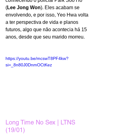
conhecendo o policial Park Soo Ho 
(
Lee Jong Won
). Eles acabam se 
envolvendo, e por isso, Yeo Hwa volta 
a ter perspectiva de vida e planos 
futuros, algo que não acontecia há 15 
anos, desde que seu marido morreu. 
https://youtu.be/mcswT8PF4kw?
si=_8n80J0DnmOCtKez
Long Time No Sex | LTNS 
(19/01)