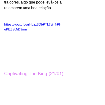
traidores, algo que pode levá-los a 
retomarem uma boa relação.
https://youtu.be/rHgzz8DbPTk?si=frPl-
eKBZSc5D9mn
Captivating The King (21/01)
Gêneros: histórico, melodrama
16 episódios 
Captivating The King
 promete 