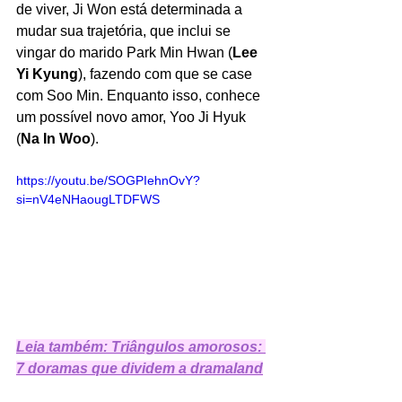
de viver, Ji Won está determinada a 
mudar sua trajetória, que inclui se 
vingar do marido Park Min Hwan (
Lee 
Yi Kyung
), fazendo com que se case 
com Soo Min. Enquanto isso, conhece 
um possível novo amor, Yoo Ji Hyuk 
(
Na In Woo
). 
https://youtu.be/SOGPIehnOvY?
si=nV4eNHaougLTDFWS
Leia também: Triângulos amorosos: 
7 doramas que dividem a dramaland