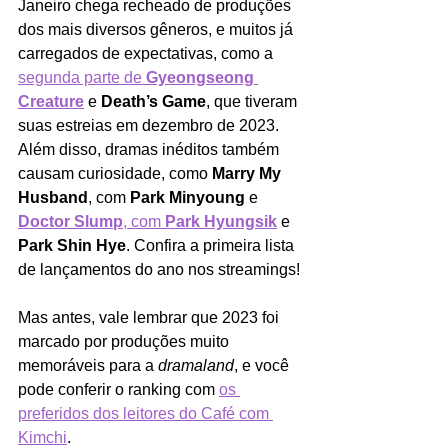
Janeiro chega recheado de produções 
dos mais diversos gêneros, e muitos já 
carregados de expectativas, como a 
segunda parte de 
Gyeongseong 
Creature
e 
Death’s Game
, que tiveram 
suas estreias em dezembro de 2023. 
Além disso, dramas inéditos também 
causam curiosidade, como 
Marry My 
Husband
, com 
Park Minyoung 
e 
Doctor Slump
, com 
Park Hyungsik
e 
Park Shin Hye
. Confira a primeira lista 
de lançamentos do ano nos streamings!
Mas antes, vale lembrar que 2023 foi 
marcado por produções muito 
memoráveis para a 
dramaland
, e você 
pode conferir o ranking com 
os 
preferidos dos leitores do Café com 
Kimchi
. 