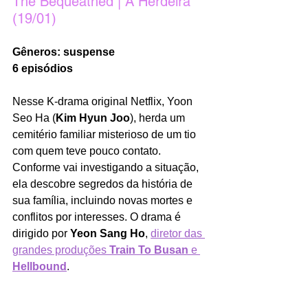
The Bequeathed | A Herdeira 
(19/01)
Gêneros: suspense
6 episódios 
Nesse K-drama original Netflix, Yoon 
Seo Ha (
Kim Hyun Joo
), herda um 
cemitério familiar misterioso de um tio 
com quem teve pouco contato. 
Conforme vai investigando a situação, 
ela descobre segredos da história de 
sua família, incluindo novas mortes e 
conflitos por interesses. O drama é 
dirigido por 
Yeon Sang Ho
,
diretor das 
grandes produções 
Train To Busan
 e 
Hellbound
. 