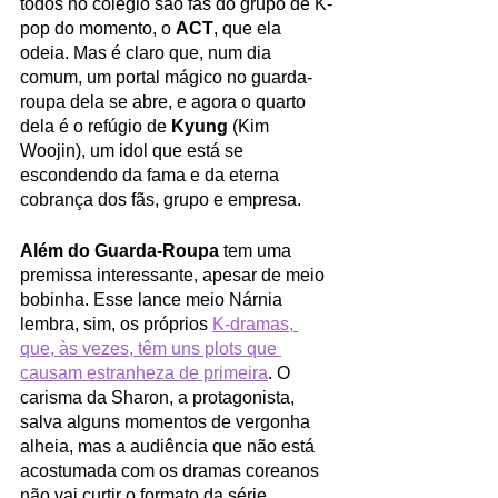
todos no colégio são fãs do grupo de K-
pop do momento, o 
ACT
, que ela 
odeia. Mas é claro que, num dia 
comum, um portal mágico no guarda-
roupa dela se abre, e agora o quarto 
dela é o refúgio de 
Kyung
 (Kim 
Woojin), um idol que está se 
escondendo da fama e da eterna 
cobrança dos fãs, grupo e empresa.
Além do Guarda-Roupa
tem uma 
premissa interessante, apesar de meio 
bobinha. Esse lance meio Nárnia 
lembra, sim, os próprios 
K-dramas, 
que, às vezes, têm uns plots que 
causam estranheza de primeira
. O 
carisma da Sharon, a protagonista, 
salva alguns momentos de vergonha 
alheia, mas a audiência que não está 
acostumada com os dramas coreanos 
não vai curtir o formato da série.