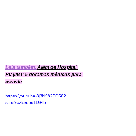
Leia também: 
Além de Hospital 
Playlist: 5 doramas médicos para 
assistir
https://youtu.be/8j3N982PQ58?
si=ei9ozkSdbe1DiPlb