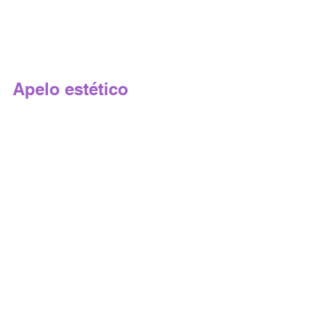
Apelo estético 
(Divulgação / Netflix)
A série peca em muitos pontos, porém 
chama atenção de forma positiva em 
toda sua estética, tem uma fotografia 