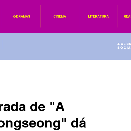
K-DRAMAS
CINEMA
LITERATURA
REA
Acess
socia
ada de "A
eongseong" dá