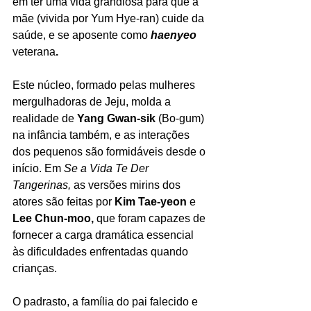
em ter uma vida grandiosa para que a 
mãe (vivida por Yum Hye-ran) cuide da 
saúde, e se aposente como 
haenyeo 
veterana
.
Este núcleo, formado pelas mulheres 
mergulhadoras de Jeju, molda a 
realidade de 
Yang Gwan-sik 
(Bo-gum) 
na infância também, e as interações 
dos pequenos são formidáveis desde o 
início. Em 
Se a Vida Te Der 
Tangerinas, 
as versões mirins dos 
atores são feitas por 
Kim Tae-yeon
 e
Lee Chun-moo, 
que foram capazes de 
fornecer a carga dramática essencial 
às dificuldades enfrentadas quando 
crianças.
O padrasto, a família do pai falecido e 