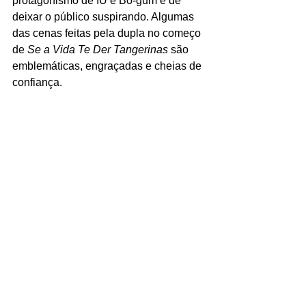
protagonismo de IU e Bo-gum é de 
deixar o público suspirando. Algumas 
das cenas feitas pela dupla no começo 
de 
Se a Vida Te Der Tangerinas 
são 
emblemáticas, engraçadas e cheias de 
confiança. 
Os dois estão extremamente 
conectados em cena, e um adendo: 
quem ainda não se apaixonou pelo 
Park Bo-gum nas séries coreanas, 
dessa vez não vai deixá-lo passar. Seu 
personagem faz de tudo para que Ae-
sun se sinta bem (ela até foge para 
Busan com ela), e IU balanceia a 
equação fazendo uma garota 
teimosamente contagiante e incrível de 
se acompanhar.