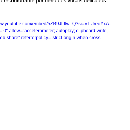
 reconfortante por meio dos vocais delicados 
//www.youtube.com/embed/5ZB9JLfIw_Q?si=Vt_JreoYxA-
"0" allow="accelerometer; autoplay; clipboard-write; 
eb-share" referrerpolicy="strict-origin-when-cross-