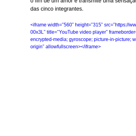
o fim de um amor e transmite uma sensação
das cinco integrantes.
<iframe width="560" height="315" src="https:
00x3L" title="YouTube video player" frameborder=
encrypted-media; gyroscope; picture-in-picture; w
origin" allowfullscreen></iframe>