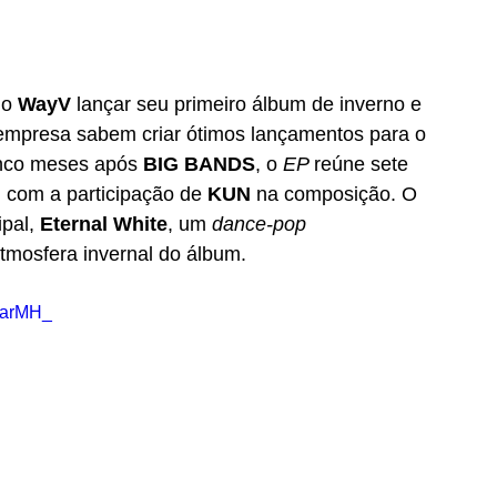
o 
WayV 
lançar seu primeiro álbum de inverno e 
 empresa sabem criar ótimos lançamentos para o 
nco meses após 
BIG BANDS
, o 
EP 
reúne sete 
 com a participação de 
KUN 
na composição. O 
pal, 
Eternal White
, um
 dance-pop
tmosfera invernal do álbum.
HarMH_