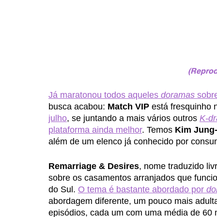
(Reprodu
Já maratonou todos aqueles 
doramas
 sobr
busca acabou: 
Match VIP
 está fresquinho n
julho
, se juntando a mais vários outros 
K-d
plataforma ainda melhor
. Temos 
Kim Jung
além de um elenco já conhecido por consum
Remarriage & Desires
, nome traduzido li
sobre os casamentos arranjados que funcio
do Sul. 
O tema é bastante abordado por 
do
abordagem diferente, um pouco mais adult
episódios, cada um com uma média de 60 mi