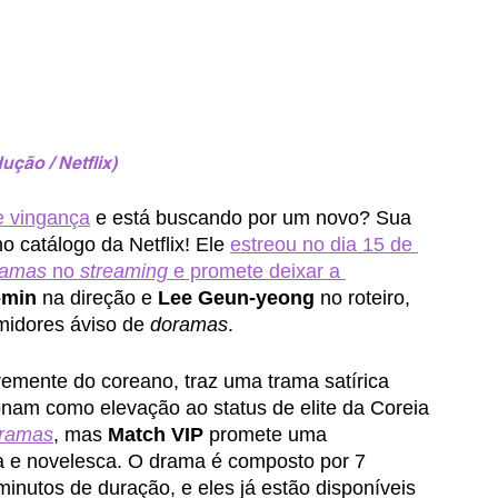
ção / Netflix)
e vingança
 e está buscando por um novo? Sua 
o catálogo da Netflix! Ele 
estreou no dia 15 de 
ramas
 no 
streaming
 e promete deixar a 
-min
 na direção e 
Lee Geun-yeong
 no roteiro, 
idores áviso de 
doramas
.
vremente do coreano, traz uma trama satírica 
nam como elevação ao status de elite da Coreia 
ramas
, mas 
Match VIP
 promete uma 
a e novelesca. O drama é composto por 7 
nutos de duração, e eles já estão disponíveis 