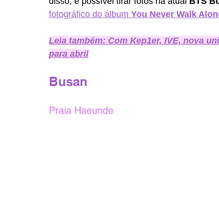
disso, é possível tirar fotos na atual 
BTS Bu
fotográfico do álbum 
You Never Walk Alon
Leia também: Com Kep1er, IVE, nova uni
para abril
Busan
Praia Haeunde