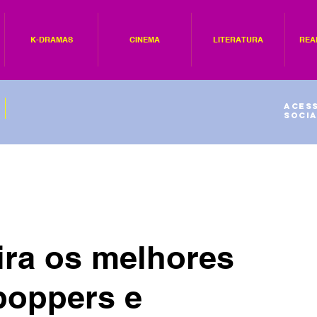
K-DRAMAS
CINEMA
LITERATURA
REA
Acess
socia
fira os melhores
poppers e