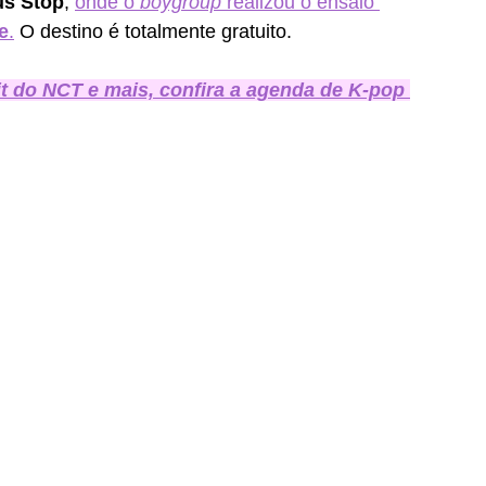
s Stop
, 
onde o 
boygroup 
realizou o ensaio 
e
.
 O destino é totalmente gratuito.
t do NCT e mais, confira a agenda de K-pop 