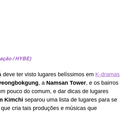
gação / HYBE)
 deve ter visto lugares belíssimos em 
K-dramas
yeongbokgung
, a 
Namsan Tower
, e os bairros 
 um pouco do comum, e dar dicas de lugares 
m Kimchi
 separou uma lista de lugares para se 
ís que cria tais produções e músicas que 