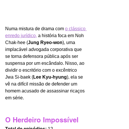
Numa mistura de drama com 
o clássico 
enredo jurídico,
 a história foca em Noh 
Chak-hee (
Jung Ryeo-won
), uma 
implacável advogada corporativa que 
se torna defensora pública após ser 
suspensa por um escândalo. Nisso, ao 
dividir o escritório com o excêntrico 
Jwa Si-baek (
Lee Kyu-hyung
), ela se 
vê na difícil missão de defender um 
homem acusado de assassinar ricaços 
em série. 
O Herdeiro Impossível
Total de episódios:
 12