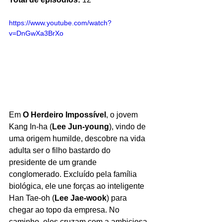
https://www.youtube.com/watch?
v=DnGwXa3BrXo
Em 
O Herdeiro Impossível
, o jovem 
Kang In-ha (
Lee Jun-young
), vindo de 
uma origem humilde, descobre na vida 
adulta ser o filho bastardo do 
presidente de um grande 
conglomerado. Excluído pela família 
biológica, ele une forças ao inteligente 
Han Tae-oh (
Lee Jae-wook
) para 
chegar ao topo da empresa. No 
caminho, eles cruzam com a ambiciosa 