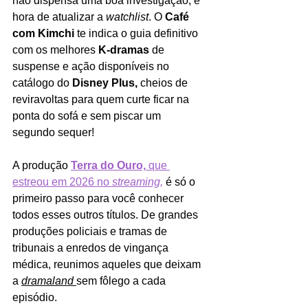
não dispensa uma boa investigação, é 
hora de atualizar a 
watchlist
. O 
Café 
com Kimchi 
te indica o guia definitivo 
com os melhores 
K-dramas 
de 
suspense e ação disponíveis no 
catálogo do 
Disney Plus,
 cheios de 
reviravoltas para quem curte ficar na 
ponta do sofá e sem piscar um 
segundo sequer!
A produção 
Terra do Ouro,
 que 
estreou em 2026 no 
streaming,
é só o 
primeiro passo para você conhecer 
todos esses outros títulos. De grandes 
produções policiais e tramas de 
tribunais a enredos de vingança 
médica, reunimos aqueles que deixam 
a 
dramaland 
sem fôlego a cada 
episódio.