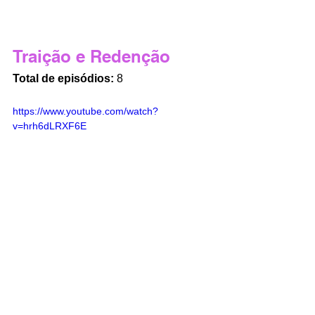
Traição e Redenção
Total de episódios:
 8
https://www.youtube.com/watch?
v=hrh6dLRXF6E
A série 
Traição e Redenção
 é perfeito 
para quem procura K-dramas de 
suspense misturados 
às tramas de 
hospitais
. O título traz 
Park Eun-bin
(do sucesso 
Uma Advogada 