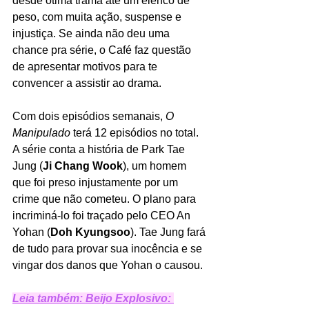
desde ótima trama até um elenco de 
peso, com muita ação, suspense e 
injustiça. Se ainda não deu uma 
chance pra série, o Café faz questão 
de apresentar motivos para te 
convencer a assistir ao drama.
Com dois episódios semanais, 
O 
Manipulado 
terá 12 episódios no total. 
A série conta a história de Park Tae 
Jung (
Ji Chang Wook
), um homem 
que foi preso injustamente por um 
crime que não cometeu. O plano para 
incriminá-lo foi traçado pelo CEO An 
Yohan (
Doh Kyungsoo
). Tae Jung fará 
de tudo para provar sua inocência e se 
vingar dos danos que Yohan o causou.  
Leia também: Beijo Explosivo: 