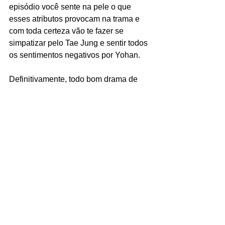
episódio você sente na pele o que 
esses atributos provocam na trama e 
com toda certeza vão te fazer se 
simpatizar pelo Tae Jung e sentir todos 
os sentimentos negativos por Yohan. 
Definitivamente, todo bom drama de 
vingança tem facilidade em causar 
diversas emoções ao espectador ao 
longo dos acontecimentos. Com 
O 
Manipulado 
não é diferente! Você 
sente cada segundo da história, 
indignação pela injustiça causada ao 
Tae Jung, raiva de Yohan e de toda sua 
boa articulação para criar um plano tão 
infalível e sem erros. Os personagens 
conduzem muito bem essas 
sensações. 