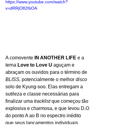
https://www.youtube.com/watch?
v=dRRjO82IbOA
A comovente 
IN ANOTHER LIFE 
e a 
terna 
Love to Love U 
aguçam e 
abraçam os ouvidos para o término de 
BLISS, 
potencialmente o melhor 
disco 
solo
de Kyung-soo. Elas entregam a 
sutileza e classe necessárias para 
finalizar uma 
tracklist 
que começou tão 
explosiva e charmosa, e que levou D.O 
do ponto A ao B no espectro inédito 
que seus lançamentos individuais 
chegaram.