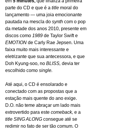
em 
5 minutes, 
que finaliza a primeira 
parte do CD e que é a 
title 
moral do 
lançamento — uma joia emocionante 
pautada na mescla do 
synth 
com o pop 
da metade dos anos 2010, presente em 
discos como 
1989 
de Taylor Swift e 
EMOTION 
de Carly Rae Jepsen. Uma 
faixa muito mais interessante e 
eletrizante que sua antecessora, e que 
Doh Kyung-soo, no 
BLISS, 
devia ter 
escolhido como 
single.
Até aqui, o CD é ensolarado e 
conectado com as propostas que a 
estação mais quente do ano exige. 
D.O. não teme abraçar um lado mais 
extrovertido para este 
comeback, 
e a 
title SING ALONG 
consegue até se 
redimir no fato de ser tão comum. O 