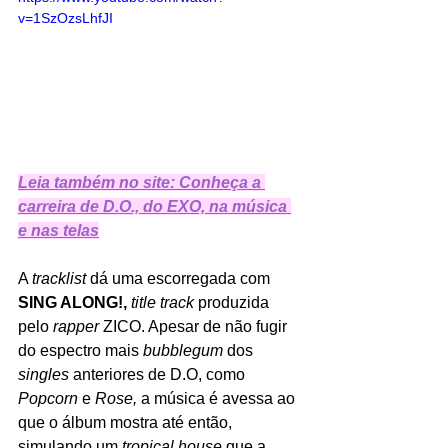
v=1SzOzsLhfJI
Leia também no site: Conheça a 
carreira de D.O., do EXO, na música 
e nas telas
A 
tracklist 
dá uma escorregada com 
SING ALONG!, 
title track 
produzida 
pelo 
rapper 
ZICO. Apesar de não fugir 
do espectro mais 
bubblegum 
dos 
singles 
anteriores de D.O, como 
Popcorn 
e 
Rose,
 a música é avessa ao 
que o álbum mostra até então, 
simulando um 
tropical house 
que a 