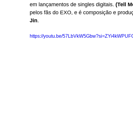
em lançamentos de singles digitais. 
(Tell 
pelos fãs do EXO, e é composição e produç
Jin
.  
https://youtu.be/57LbVkW5Gbw?si=ZYi4kWPUF