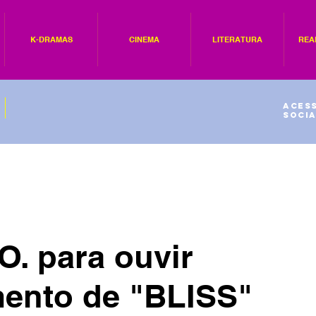
K-DRAMAS
CINEMA
LITERATURA
REA
Acess
socia
O. para ouvir
mento de "BLISS"