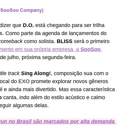
 / SooSoo Company)
dizer que 
D.O.
 está chegando para ser trilha 
ís. Como parte da agenda de lançamentos do 
comeback
 como solista. 
BLISS 
será o primeiro 
mento em sua própria empresa, a 
SooSoo 
 de julho, próxima segunda-feira. 
title track
Sing Along!
, composição sua com o 
vocal do EXO promete explorar novos gêneros 
l e ainda mais divertido. Mas essa característica 
o
 canta, indo além do estilo acústico e calmo 
eguir algumas delas. 
un no Brasil são marcados por alta demanda 