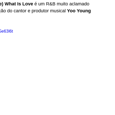
Me) What Is Love
 é um R&B muito aclamado 
ão do cantor e produtor musical 
Yoo Young 
Ge63I6t