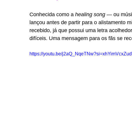
Conhecida como a 
healing song
 — ou músi
lançou antes de partir para o alistamento mil
recebido, já que possui uma letra acolhed
difíceis. Uma mensagem para os fãs se rec
https://youtu.be/j2aQ_NqeTNw?si=xhYimVcxZ