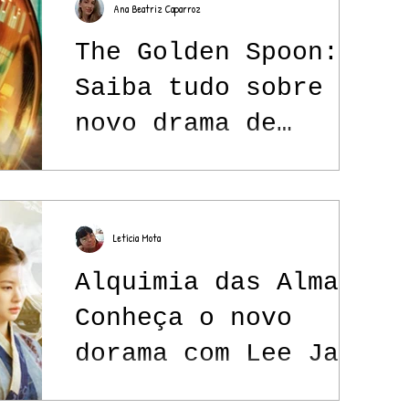
Ana Beatriz Caparroz
The Golden Spoon:
Saiba tudo sobre o
novo drama de
fantasia da MBC
Letícia Mota
Alquimia das Almas:
Conheça o novo
dorama com Lee Jae
Wook no elenco