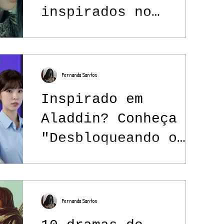
inspirados no
folclore sul-
coreano para
conferir no
Fernanda Santos
streaming
Inspirado em
Aladdin? Conheça
"Desbloqueando o
Chefe", novo drama
de fantasia na
Netflix
Fernanda Santos