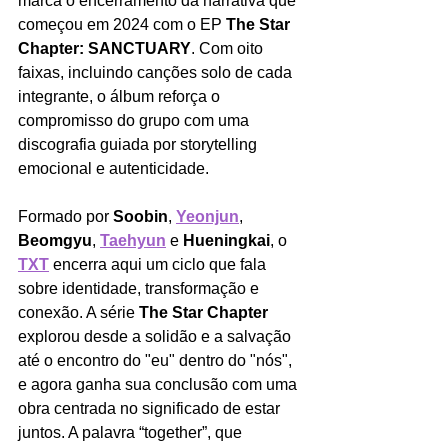
marca o encerramento da narrativa que 
começou em 2024 com o EP 
The Star 
Chapter: SANCTUARY
. Com oito 
faixas, incluindo canções solo de cada 
integrante, o álbum reforça o 
compromisso do grupo com uma 
discografia guiada por storytelling 
emocional e autenticidade.
Formado por 
Soobin
, 
Yeonjun
, 
Beomgyu
, 
Taehyun
 e 
Hueningkai
, o 
TXT
 encerra aqui um ciclo que fala 
sobre identidade, transformação e 
conexão. A série 
The Star Chapter
explorou desde a solidão e a salvação 
até o encontro do "eu" dentro do "nós", 
e agora ganha sua conclusão com uma 
obra centrada no significado de estar 
juntos. A palavra “together”, que 