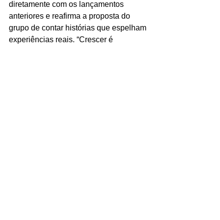
diretamente com os lançamentos 
anteriores e reafirma a proposta do 
grupo de contar histórias que espelham 
experiências reais. “Crescer é 
doloroso, mas se você tem alguém ao 
seu lado, tudo muda”, disse Taehyun. 
“Por isso quisemos colocar 
together
 no 
título — é uma palavra que define 
nossa trajetória.”
Turnê mundial e 
expectativas para o 
futuro
A promoção de 
The Star Chapter: 
TOGETHER
 já está a todo vapor. O 
TXT inicia em agosto sua quarta turnê 
mundial, 
ACT: TOMORROW
, com a 