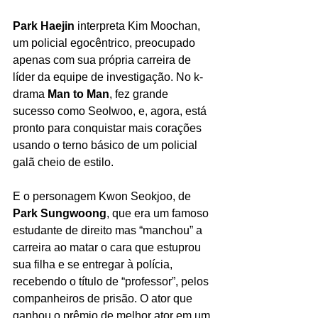
Park Haejin
 interpreta Kim Moochan, 
um policial egocêntrico, preocupado 
apenas com sua própria carreira de 
líder da equipe de investigação. No k-
drama 
Man to Man
, fez grande 
sucesso como Seolwoo, e, agora, está 
pronto para conquistar mais corações 
usando o terno básico de um policial 
galã cheio de estilo.
E o personagem Kwon Seokjoo, de 
Park Sungwoong
, que era um famoso 
estudante de direito mas “manchou” a 
carreira ao matar o cara que estuprou 
sua filha e se entregar à polícia, 
recebendo o título de “professor”, pelos 
companheiros de prisão. O ator que 
ganhou o prêmio de melhor ator em um 