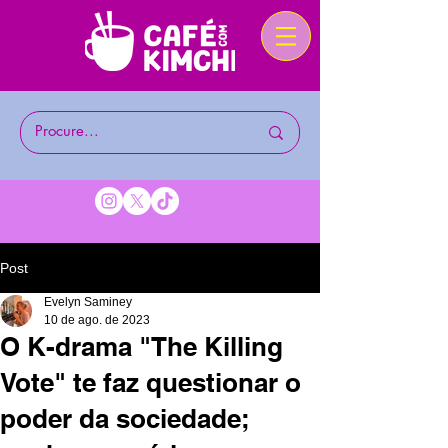
Post
Evelyn Saminey
10 de ago. de 2023
O K-drama "The Killing
Vote" te faz questionar o
poder da sociedade;