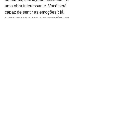
uma obra interessante. Você será 
capaz de sentir as emoções
"
; já 
Sungwoong disse que 
"
contém um 
desenvolvimento rápido [de cenas] e 
uma atuação apaixonada
"
. Haejin 
completou: 
"
O mundo está cada vez 
mais difícil nos dias de hoje. É apenas 
um drama, mas eu acho que quem 
assistir será capaz de mergulhar nele
".
Do mesmo diretor de "
It's Okay To Not 
Be Okay
", Park Shinwoo, e roteirizado 
por Eom Seyoon, Jung Yipoom e Jo 
Yoonyoung, o drama que conta com 12 
episódios, estará disponível a partir do 
dia 10 de agosto, com lançamentos 
semanais às 9 horas das manhãs de 
quartas-feiras (no horário de Brasília) 