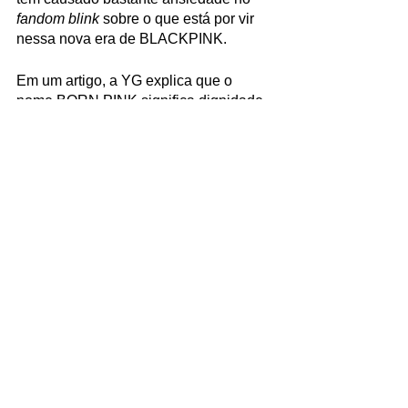
fandom blink 
sobre o que está por vir 
nessa nova era de BLACKPINK. 
Em um artigo, a YG explica que o 
nome BORN PINK significa dignidade, 
confiança, sucesso e presença, 
características que o quarteto tem 
desde o 
debut
. Representa a aura fatal 
do grupo, doce e poderosa. De fato o 
grupo não desonra essas palavras, 
tanto em questão de qualidade quanto 
em números, pois o grupo acumulou 
1.5 milhões de cópias vendidas com 7 
dias de pré-venda. 