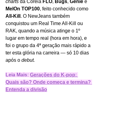
charts 
da Coreia 
FLO
, 
Bugs
, 
Genie
 e 
MelOn TOP100
, feito conhecido como 
All-Kill
. O NewJeans também 
conquistou um Real Time All-Kill ou 
RAK, quando a música atinge o 1º 
lugar em tempo real (hora em hora), e 
foi o grupo da 4ª geração mais rápido a 
ter esta glória na carreira — só 10 dias 
após o
 debut.
Leia Mais: 
Gerações do K-pop: 
Quais são? Onde começa e termina? 
Entenda a divisão