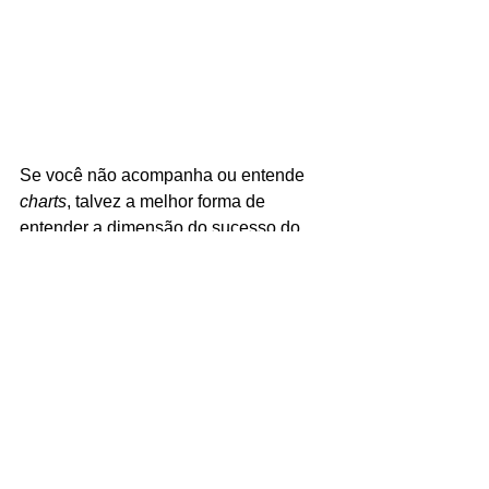
Se você não acompanha ou entende 
charts
, talvez a melhor forma de 
entender a dimensão do sucesso do 
NewJeans seja o seguinte 
comparativo: o grupo é o primeiro a 
ocupar o 
#1
 e 
#2
 lugar nos 
rankings 
em 
tempo real desde o 
BTS 
em 2020. 
Seriam elas o futuro do K-pop? Com 
tantas conquistas, arrastando uma 
legião de fãs ao redor do mundo em 
pouquíssimo tempo e com talento de 
sobra para sustentar essa tese, 