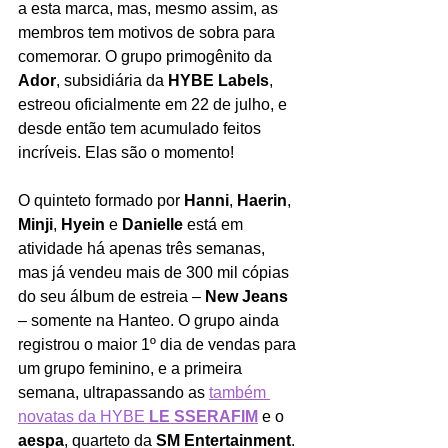
a esta marca, mas, mesmo assim, as 
membros tem motivos de sobra para 
comemorar. O grupo primogênito da 
Ador
, subsidiária da 
HYBE Labels
, 
estreou oficialmente em 22 de julho, e 
desde então tem acumulado feitos 
incríveis. Elas são o momento!
O quinteto formado por 
Hanni
, 
Haerin
, 
Minji
, 
Hyein
 e 
Danielle
 está em 
atividade há apenas três semanas, 
mas já vendeu mais de 300 mil cópias 
do seu álbum de estreia – 
New Jeans 
– somente na Hanteo. O grupo ainda 
registrou o maior 1º dia de vendas para 
um grupo feminino, e a primeira 
semana, ultrapassando as 
t
ambém 
novatas da HYBE 
LE SSERAFIM
 e o 
aespa
, quarteto da 
SM Entertainment
. 