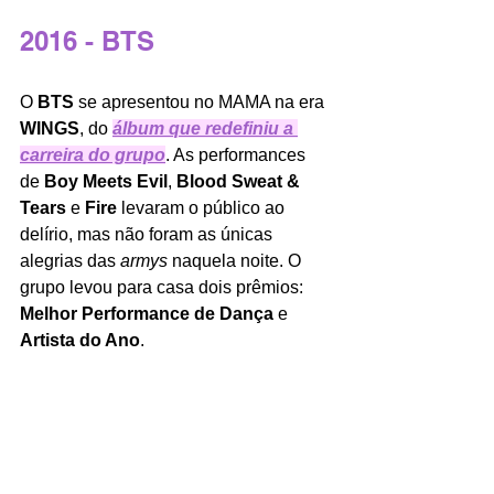
2016 - BTS
O 
BTS 
se apresentou no MAMA na era 
WINGS
, do 
álbum que redefiniu a 
carreira do grupo
. As performances 
de 
Boy Meets Evil
, 
Blood Sweat & 
Tears
 e 
Fire
 levaram o público ao 
delírio, mas não foram as únicas 
alegrias das 
armys
 naquela noite. O 
grupo levou para casa dois prêmios: 
Melhor Performance de Dança
 e 
Artista do Ano
.