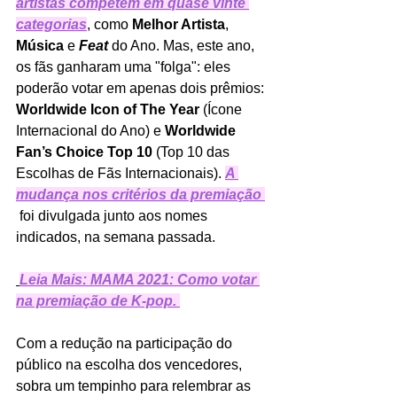
artistas competem em quase vinte 
categorias
, como 
Melhor Artista
, 
Música
 e 
Feat
 do Ano. Mas, este ano, 
os fãs ganharam uma "folga": eles 
poderão votar em apenas dois prêmios: 
Worldwide Icon of The Year
 (Ícone 
Internacional do Ano) e 
Worldwide 
Fan’s Choice Top 10
 (Top 10 das 
Escolhas de Fãs Internacionais). 
A 
mudança nos critérios da premiação 
 foi divulgada junto aos nomes 
indicados, na semana passada. 
Leia Mais: MAMA 2021: Como votar 
na premiação de K-pop. 
Com a redução na participação do 
público na escolha dos vencedores, 
sobra um tempinho para relembrar as 