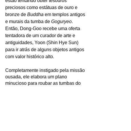
estão tentando obter tesouros 
preciosos como estátuas de ouro e 
bronze de 
Buddha 
em templos antigos 
e murais da tumba de 
Goguryeo
. 
Então, Dong-Goo recebe uma oferta 
tentadora de um curador de arte e 
antiguidades, Yoon (Shin Hye Sun) 
para ir atrás de alguns objetos antigos 
com valor histórico alto. 
Completamente instigado pela missão 
ousada, ele elabora um plano 
minucioso para roubar as tumbas do 
período 
Goguryeo 
na China. Logo 
depois, ele se vê sondando a espada 
real de Yi Song-Gye, escondida em 
uma tumba do período 
Joseon
, 
localizada no meio da capital sul-
coreana, em 
Gangnam
. 