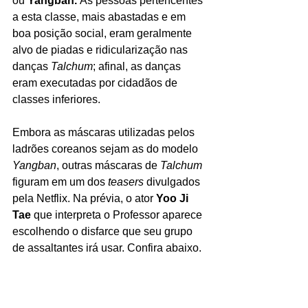
ou 
Yangban. 
As pessoas pertencentes 
a esta classe, mais abastadas e em 
boa posição social, eram geralmente 
alvo de piadas e ridicularização nas 
danças 
Talchum
; afinal, as danças 
eram executadas por cidadãos de 
classes inferiores. 
Embora as máscaras utilizadas pelos 
ladrões coreanos sejam as do modelo 
Yangban
, outras máscaras de 
Talchum 
figuram em um dos 
teasers 
divulgados 
pela Netflix. Na prévia, o ator 
Yoo Ji 
Tae
 que interpreta o Professor aparece 
escolhendo o disfarce que seu grupo 
de assaltantes irá usar. Confira abaixo.