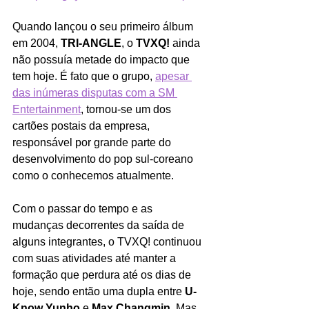
Quando lançou o seu primeiro álbum 
em 2004, 
TRI-ANGLE
, o 
TVXQ! 
ainda 
não possuía metade do impacto que 
tem hoje. É fato que o grupo, 
apesar 
das inúmeras disputas com a SM 
Entertainment
, tornou-se um dos 
cartões postais da empresa, 
responsável por grande parte do 
desenvolvimento do pop sul-coreano 
como o conhecemos atualmente.
Com o passar do tempo e as 
mudanças decorrentes da saída de 
alguns integrantes, o TVXQ! continuou 
com suas atividades até manter a 
formação que perdura até os dias de 
hoje, sendo então uma dupla entre 
U-
Know Yunho 
e 
Max Changmin
. Mas 