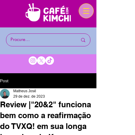
Post
Matheus José
29 de dez. de 2023
Review |"20&2" funciona
bem como a reafirmação
do TVXQ! em sua longa