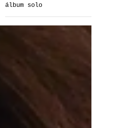
lados da cantora que
acaba de lançar seu
álbum solo