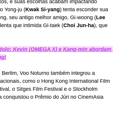
os, e suas escolhas acabam impactando 
o Yong-ju (
Kwak Si-yang
) tenta esconder sua 
ng, seu antigo melhor amigo, Gi-woong (
Lee 
enta que intimida Gi-taek (
Choi Jun-ha
), que 
ídolo: Kevin (OMEGA X) e Kang-min abordam 
ng!
 Berlim, Voo Noturno também integrou a 
acionais, como o Hong Kong International Film 
tival, o Sitges Film Festival e o Stockholm 
da conquistou o Prêmio do Júri no CinemAsia 