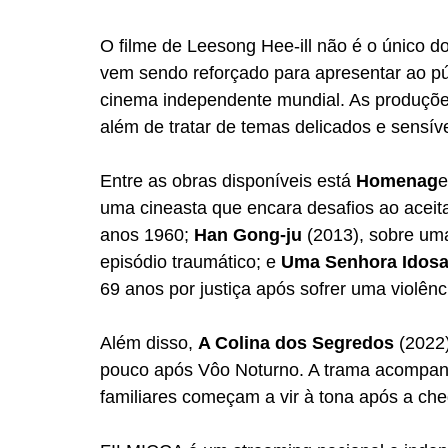
O filme de Leesong Hee-ill não é o único 
vem sendo reforçado para apresentar ao púb
cinema independente mundial. As produções 
além de tratar de temas delicados e sensíve
Entre as obras disponíveis está 
Homenag
e
uma cineasta que encara desafios ao aceita
anos 1960; 
Han Gong-ju
 (2013), sobre um
episódio traumático; e 
Uma
Senhora
Idos
69 anos por justiça após sofrer uma violênci
Além disso, 
A Colina dos Segredos 
(2022
pouco após Vôo Noturno. A trama acompan
familiares começam a vir à tona após a ch