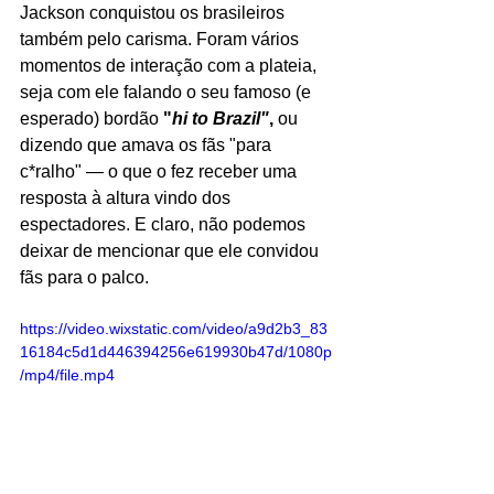
Jackson conquistou os brasileiros 
também pelo carisma. Foram vários 
momentos de interação com a plateia, 
seja com ele falando o seu famoso (e 
esperado) bordão 
"
hi to Brazil"
,
 ou 
dizendo que amava os fãs "para 
c*ralho" — o que o fez receber uma 
resposta à altura vindo dos 
espectadores. E claro, não podemos 
deixar de mencionar que ele convidou 
fãs para o palco. 
https://video.wixstatic.com/video/a9d2b3_83
16184c5d1d446394256e619930b47d/1080p
/mp4/file.mp4