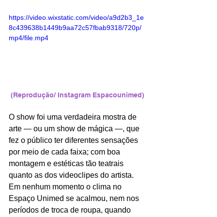
https://video.wixstatic.com/video/a9d2b3_1e
8c439638b1449b9aa72c57fbab9318/720p/
mp4/file.mp4
(Reprodução/ Instagram Espacounimed)
O show foi uma verdadeira mostra de 
arte — ou um show de mágica —, que 
fez o público ter diferentes sensações 
por meio de cada faixa; com boa 
montagem e estéticas tão teatrais 
quanto as dos videoclipes do artista. 
Em nenhum momento o clima no 
Espaço Unimed se acalmou, nem nos 
períodos de troca de roupa, quando 