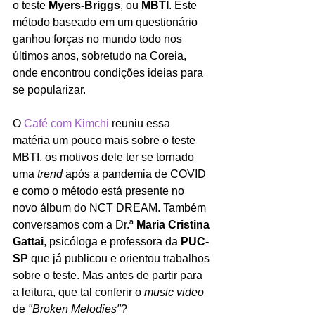
o teste 
Myers-Briggs
, ou 
MBTI
. Este 
método baseado em um questionário 
ganhou forças no mundo todo nos 
últimos anos, sobretudo na Coreia, 
onde encontrou condições ideias para 
se popularizar. 
O 
Café com Kimchi
 reuniu essa 
matéria um pouco mais sobre o teste 
MBTI, os motivos dele ter se tornado 
uma 
trend 
após a pandemia de COVID 
e como o método está presente no 
novo álbum do NCT DREAM. Também 
conversamos com a Dr.ª
 Maria Cristina 
Gattai
, psicóloga e professora da 
PUC-
SP
 que já publicou e orientou trabalhos 
sobre o teste. Mas antes de partir para 
a leitura, que tal conferir o 
music video
de
 "Broken Melodies"
? 