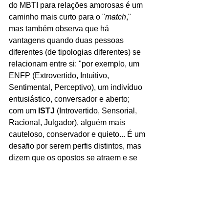
do MBTI para relações amorosas é um 
caminho mais curto para o "
match
," 
mas também observa que há 
vantagens quando duas pessoas 
diferentes (de tipologias diferentes) se 
relacionam entre si: "por exemplo, um 
ENFP (Extrovertido, Intuitivo, 
Sentimental, Perceptivo), um indivíduo 
entusiástico, conversador e aberto; 
com um 
ISTJ
 (Introvertido, Sensorial, 
Racional, Julgador), alguém mais 
cauteloso, conservador e quieto... É um 
desafio por serem perfis distintos, mas 
dizem que os opostos se atraem e se 
completam, e não há nada melhor para 
o desenvolvimento de uma pessoa do 
que se relacionar com personalidades 
diferentes da sua."