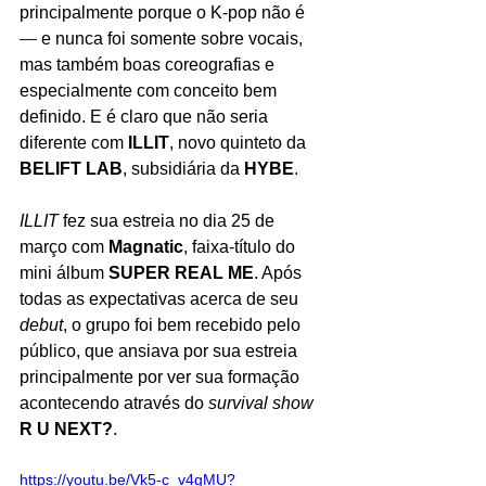
principalmente porque o K-pop não é 
—
 e nunca foi somente sobre vocais, 
mas também boas coreografias e 
especialmente com conceito bem 
definido. E é claro que não seria 
diferente com 
ILLIT
, novo quinteto da 
BELIFT LAB
, subsidiária da 
HYBE
. 
ILLIT
 fez sua estreia no dia 25 de 
março com 
Magnatic
, faixa-título do 
mini álbum 
SUPER REAL ME
. Após 
todas as expectativas acerca de seu 
debut
, o grupo foi bem recebido pelo 
público, que ansiava por sua estreia 
principalmente por ver sua formação 
acontecendo através do 
survival show
R U NEXT?
.
https://youtu.be/Vk5-c_v4gMU?