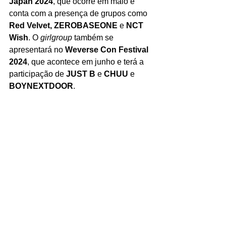
Japan 2024
, que ocorre em maio e 
conta com a presença de grupos como 
Red Velvet, ZEROBASEONE
 e 
NCT 
Wish
. O 
girlgroup
 também se 
apresentará no 
Weverse Con Festival 
2024
, que acontece em junho e terá a 
participação de 
JUST B
 e 
CHUU
 e 
BOYNEXTDOOR
. 