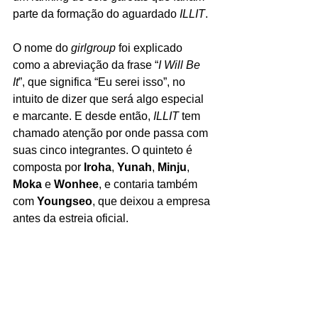
parte da formação do aguardado 
ILLIT
. 
O nome do 
girlgroup
 foi explicado 
como a abreviação da frase “
I Will Be 
It
”, que significa “Eu serei isso”, no 
intuito de dizer que será algo especial 
e marcante. E desde então, 
ILLIT
 tem 
chamado atenção por onde passa com 
suas cinco integrantes. O quinteto é 
composta por
 Iroha
, 
Yunah
, 
Minju
, 
Moka
 e 
Wonhee
, e contaria também 
com 
Youngseo
, que deixou a empresa 
antes da estreia oficial.  