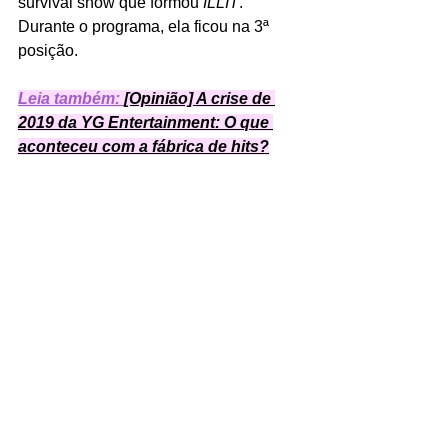
survival show que formou 
ILLIT
. 
Durante o programa, ela ficou na 3ª 
posição. 
Leia também: 
[Opinião] A crise de 
2019 da YG Entertainment: O que 
aconteceu com a fábrica de hits?