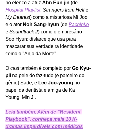
no elenco a atriz 
Ahn Eun-jin 
(de 
Hospital Playlist, 
Strangers from Hell 
e 
My Dearest
) como a misteriosa Mi Joo, 
e o ator 
Noh Sang-hyun 
(de 
Pachinko
e 
Soundtrack 2
) como o empresário 
Soo Hyun; disfarce que usa para 
mascarar sua verdadeira identidade 
como o "Anjo da Morte". 
O 
cast 
também é completo por 
Go Kyu-
pil 
na pele do faz-tudo (e parceiro do 
gênio) Sade, e 
Lee Joo-young 
no 
papel da dentista e amiga de Ka 
Young, Min Ji.
Leia também: Além de "Resident 
Playbook", conheça mais 10 K-
dramas imperdíveis com médicos