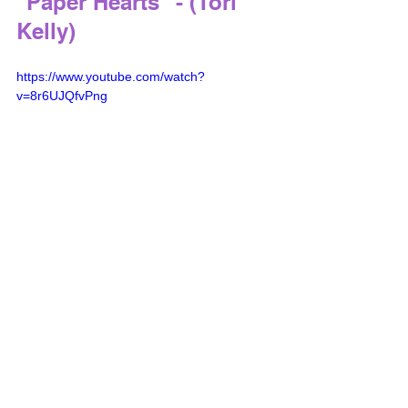
"Paper Hearts" - (Tori 
Kelly) 
https://www.youtube.com/watch?
v=8r6UJQfvPng