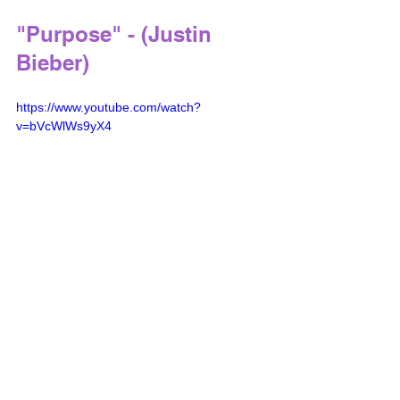
"Purpose" - (Justin 
Bieber) 
https://www.youtube.com/watch?
v=bVcWlWs9yX4