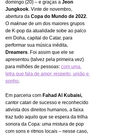
domingo (20) – e graças a 
Jeon 
Jungkook
. Vinte de novembro, 
abertura da 
Copa do Mundo de 2022
. 
O 
maknae
 de um dos maiores grupos 
de K-pop da atualidade sobe ao palco 
em Doha, capital do Catar, para 
performar sua música inédita, 
Dreamers
. Foi assim que ele se 
apresentou (talvez pela primeira vez) 
para milhões de pessoas: 
com uma 
letra que fala de amor, respeito, união e 
sonho
.
Em parceria com
 Fahad Al Kubaisi,
cantor catari de sucesso e reconhecido 
ativista dos direitos humanos, a faixa 
traz tudo aquilo que se espera da trilha 
sonora da Copa: uma mistura de pop 
com sons e ritmos locais – nesse caso, 