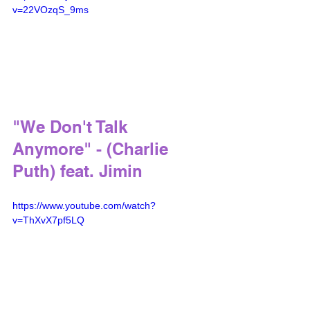
v=22VOzqS_9ms
"We Don't Talk 
Anymore" - (Charlie 
Puth) feat. Jimin
https://www.youtube.com/watch?
v=ThXvX7pf5LQ