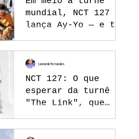
Em meio à turnê
mundial, NCT 127
lança Ay-Yo — e tem
participação
brasileira no
álbum!
Leonardo Fernandes
NCT 127: O que
esperar da turnê
"The Link", que
terá shows no
Brasil em janeiro