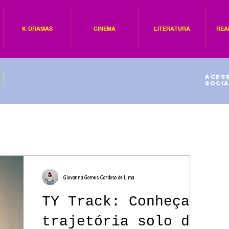
K-DRAMAS
CINEMA
LITERATURA
REA
Acess
socia
Giovanna Gomes Cardoso de Lima
TY Track: Conheça a
trajetória solo de