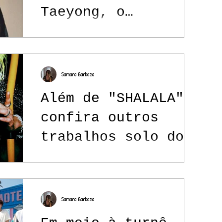
Taeyong, o
multiartista e
líder do NCT
Samara Barboza
Além de "SHALALA",
confira outros
trabalhos solo do
Taeyong do NCT
Samara Barboza