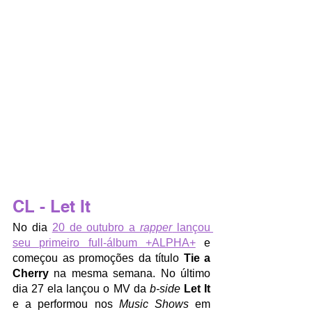
CL - Let It
No dia 
20 de outubro a 
rapper
 lançou 
seu primeiro full-álbum +ALPHA+
 e 
começou as promoções da título 
Tie a 
Cherry 
na mesma semana. No último 
dia 27 ela lançou o MV da 
b-side
Let It
e a performou nos 
Music Shows
 em 