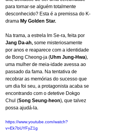
para tornar-se alguém totalmente 
desconhecido? Esta é a premissa do K-
drama 
My Golden Star.
Na trama, a estrela Im Se-ra, feita por 
Jang Da-ah, 
some misteriosamente 
por anos e reaparece com a identidade 
de Bong Cheong-ja (
Uhm Jung-Hwa
), 
uma mulher de meia-idade avessa ao 
passado da fama. Na tentativa de 
recobrar as memórias do sucesso que 
um dia foi seu, a protagonista acaba se 
encontrando com o detetive Dokgo 
Chul (
Song Seung-heon
), que talvez 
possa ajudá-la.
https://www.youtube.com/watch?
v=Ek7bUYFyZ1g