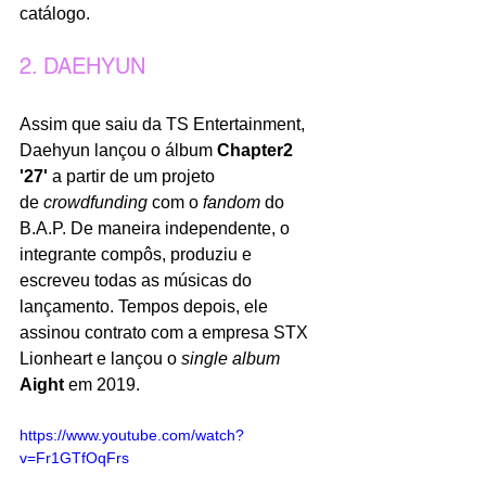
catálogo.
2. DAEHYUN
Assim que saiu da TS Entertainment, 
Daehyun lançou o álbum 
Chapter2 
'27'
 a partir de um projeto 
de 
crowdfunding 
com o 
fandom
 do 
B.A.P. De maneira independente, o 
integrante compôs, produziu e 
escreveu todas as músicas do 
lançamento. Tempos depois, ele 
assinou contrato com a empresa STX 
Lionheart e lançou o 
single album
Aight
 em 2019.
https://www.youtube.com/watch?
v=Fr1GTfOqFrs