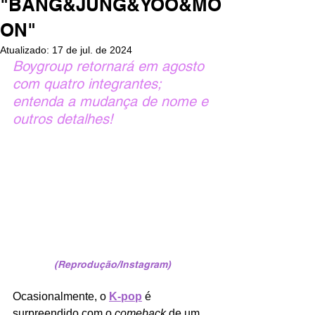
"BANG&JUNG&YOO&MO
ON"
Atualizado:
17 de jul. de 2024
Boygroup retornará em agosto 
com quatro integrantes; 
entenda a mudança de nome e 
outros detalhes!
(Reprodução/Instagram)
Ocasionalmente, o 
K-pop
é 
surpreendido com o 
comeback 
de um 