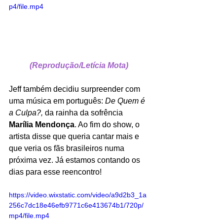
p4/file.mp4
(Reprodução/Letícia Mota)
Jeff também decidiu surpreender com 
uma música em português: 
De Quem é 
a Culpa?,
 da rainha da sofrência 
Marília Mendonça
. Ao fim do show, o 
artista disse que queria cantar mais e 
que veria os fãs brasileiros numa 
próxima vez. Já estamos contando os 
dias para esse reencontro!
https://video.wixstatic.com/video/a9d2b3_1a
256c7dc18e46efb9771c6e413674b1/720p/
mp4/file.mp4