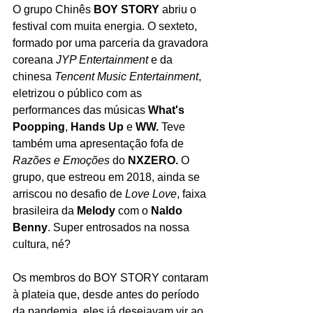
O grupo Chinês 
BOY STORY
 abriu o 
festival com muita energia. O sexteto, 
formado por uma parceria da gravadora 
coreana 
JYP Entertainment
 e da 
chinesa 
Tencent Music Entertainment
, 
eletrizou o público com as 
performances das músicas 
What's 
Poopping
, 
Hands Up
 e 
WW.
 Teve 
também uma apresentação fofa de 
Razões e Emoções
 do 
NXZERO. 
O 
grupo, que estreou em 2018, ainda se 
arriscou no desafio de 
Love Love
, faixa 
brasileira da 
Melody 
com o 
Naldo 
Benny
. Super entrosados na nossa 
cultura, né?
Os membros do BOY STORY contaram 
à plateia que, desde antes do período 
da pandemia, eles já desejavam vir ao 