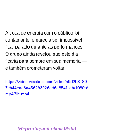
A troca de energia com o público foi 
contagiante, e parecia ser impossível 
ficar parado durante as performances. 
O grupo ainda revelou que este dia 
ficaria para sempre em sua memória — 
e também prometeram voltar!
https://video.wixstatic.com/video/a9d2b3_80
7cb44eae8a456293926ed6a854f1eb/1080p/
mp4/file.mp4
(Reprodução/Letícia Mota)