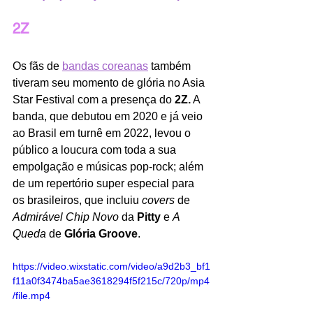
2Z
Os fãs de 
bandas coreanas
 também 
tiveram seu momento de glória no Asia 
Star Festival com a presença do 
2Z.
 A 
banda, que debutou em 2020 e já veio 
ao Brasil em turnê em 2022, levou o 
público a loucura com toda a sua 
empolgação e músicas pop-rock; além 
de um repertório super especial para 
os brasileiros, que incluiu 
covers 
de 
Admirável Chip Novo
 da 
Pitty
 e 
A 
Queda 
de 
Glória Groove
.
https://video.wixstatic.com/video/a9d2b3_bf1
f11a0f3474ba5ae3618294f5f215c/720p/mp4
/file.mp4