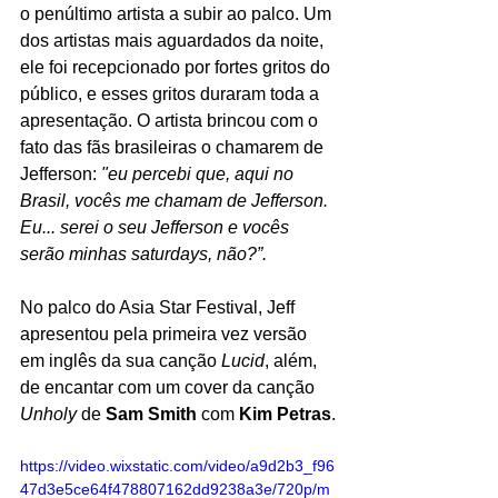
o penúltimo artista a subir ao palco. Um 
dos artistas mais aguardados da noite, 
ele foi recepcionado por fortes gritos do 
público, e esses gritos duraram toda a 
apresentação. O artista brincou com o 
fato das fãs brasileiras o chamarem de 
Jefferson: 
"eu percebi que, aqui no 
Brasil, vocês me chamam de Jefferson. 
Eu... serei o seu Jefferson e vocês 
serão minhas saturdays, não?”. 
No palco do Asia Star Festival, Jeff 
apresentou pela primeira vez versão 
em inglês da sua canção 
Lucid
, além, 
de encantar com um cover da canção 
Unholy 
de
 Sam Smith
 com 
Kim Petras
.
https://video.wixstatic.com/video/a9d2b3_f96
47d3e5ce64f478807162dd9238a3e/720p/m