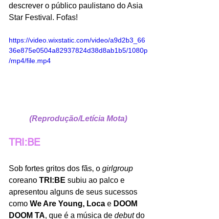
descrever o público paulistano do Asia 
Star Festival. Fofas!
https://video.wixstatic.com/video/a9d2b3_66
36e875e0504a82937824d38d8ab1b5/1080p
/mp4/file.mp4
(Reprodução/Letícia Mota)
TRI:BE
Sob fortes gritos dos fãs, o 
girlgroup
coreano 
TRI:BE 
subiu ao palco e 
apresentou alguns de seus sucessos 
como 
We Are Young, Loca
 e 
DOOM 
DOOM TA
,
que é a música de 
debut
 do 