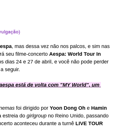
vulgação)
aespa
, mas dessa vez não nos palcos, e sim nas 
rá seu filme-concerto 
Aespa: World Tour In 
os dias 24 e 27 de abril, e você não pode perder 
a seguir. 
o aespa está de volta com "MY World", um 
inemas
 foi dirigido por 
Yoon Dong Oh
 e 
Hamin 
 estreia do 
girlgroup
 no Reino Unido, passando 
certo aconteceu durante a turnê 
LIVE TOUR 