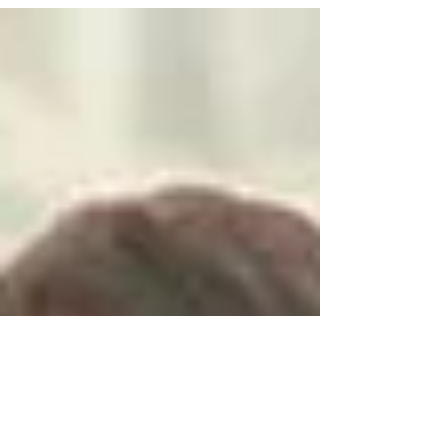
produções que chegam no
Viki e Netflix