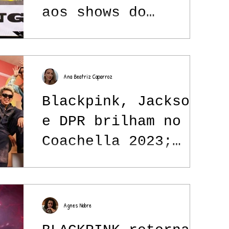
aos shows do
BIGBANG, Taemin,
Katseye e outros no
segundo final de
Ana Beatriz Caparroz
semana
Blackpink, Jackson
e DPR brilham no
Coachella 2023;
confira o que rolou
no festival
Agnes Nobre