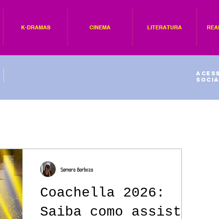
K-DRAMAS
CINEMA
LITERATURA
REA
Acess
socia
Samara Barboza
Coachella 2026:
Saiba como assistir