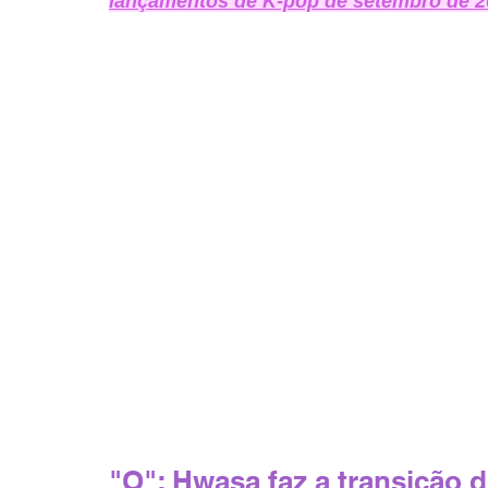
lançamentos de K-pop de setembro de 2
"O": Hwasa faz a transição d