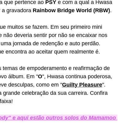
a que pertence ao 
PSY
 e com a qual a Hwasa 
 a gravadora 
Rainbow Bridge World (RBW)
. 
ue muitos se fazem. Em seu primeiro mini 
 não deveria sentir por não se encaixar nos 
o uma jornada de redenção e auto perdão. 
que encontra ao aceitar quem realmente é.
os temas de empoderamento e reafirmação de 
ovo álbum. Em "
O
", Hwasa continua poderosa, 
deve desculpas, como em "
Guilty Pleasure
"
. 
grande celebração da sua carreira. Confira 
faixa!
ody" e aqui estão outros solos do Mamamoo 