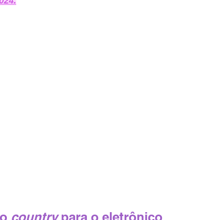
024
.
o 
country
 para o eletrônico 