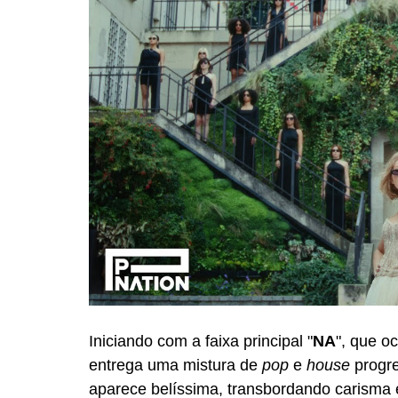
Iniciando com a faixa principal "
NA
", que o
entrega uma mistura de 
pop
 e 
house
 progr
aparece belíssima, transbordando carisma e