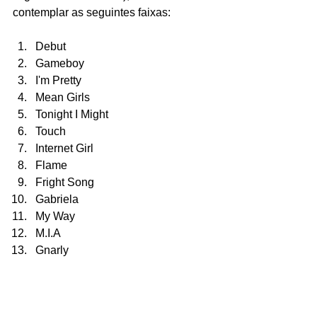
contemplar as seguintes faixas:
Debut
Gameboy 
I'm Pretty 
Mean Girls 
Tonight I Might 
Touch 
Internet Girl 
Flame 
Fright Song 
Gabriela 
My Way 
M.I.A 
Gnarly