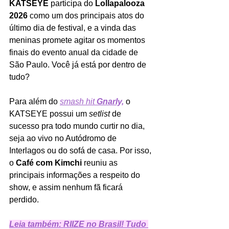
KATSEYE 
participa do 
Lollapalooza 
2026 
como um dos principais atos do 
último dia de festival, e a vinda das 
meninas promete agitar os momentos 
finais do evento anual da cidade de 
São Paulo. Você já está por dentro de 
tudo?
Para além do 
smash hit 
Gnarly,
o 
KATSEYE possui um 
setlist 
de 
sucesso pra todo mundo curtir no dia, 
seja ao vivo no Autódromo de 
Interlagos ou do sofá de casa. Por isso, 
o 
Café com Kimchi 
reuniu as 
principais informações a respeito do 
show, e assim nenhum fã ficará 
perdido. 
Leia também: RIIZE no Brasil! Tudo 