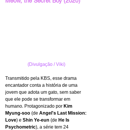
Meow, the Secret Boy (2020)
(Divulgação / Viki)
Transmitido pela KBS, esse drama 
encantador conta a história de uma 
jovem que adota um gato, sem saber 
que ele pode se transformar em 
humano. Protagonizado por 
Kim 
Myung-soo
 (de 
Angel's Last Mission: 
Love
) e 
Shin Ye-eun
 (de 
He Is 
Psychometric
), a série tem 24 