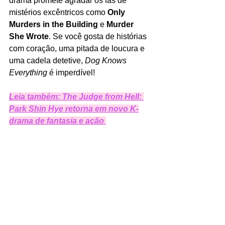
drama promete agradar os fãs de 
mistérios excêntricos como 
Only 
Murders in the Building
 e 
Murder 
She Wrote
. Se você gosta de histórias 
com coração, uma pitada de loucura e 
uma cadela detetive, 
Dog Knows 
Everything
 é imperdível!
Leia também: The Judge from Hell: 
Park Shin Hye retorna em novo K-
drama de fantasia e ação 