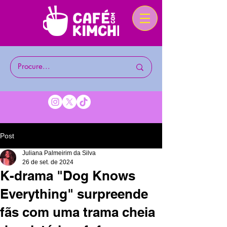
Post
Juliana Palmeirim da Silva
26 de set. de 2024
K-drama "Dog Knows
Everything" surpreende
fãs com uma trama cheia