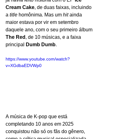
Cream Cake
, de duas faixas, incluindo 
a 
title
 homônima. Mas um 
hit
 ainda 
maior estava por vir em setembro 
daquele ano, com o seu primeiro álbum 
The Red
, de 10 músicas, e a faixa 
principal 
Dumb Dumb
. 
https://www.youtube.com/watch?
v=XGdbaEDVWp0
A música de K-pop que está 
completando 10 anos em 2025 
conquistou não só os fãs do gênero, 
como a crítica musical especializada. 