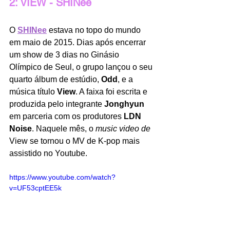
2: VIEW - SHINee
O 
SHINee
 estava no topo do mundo 
em maio de 2015. Dias após encerrar 
um show de 3 dias no Ginásio 
Olímpico de Seul, o grupo lançou o seu 
quarto álbum de estúdio, 
Odd
, e a 
música título 
View
. A faixa foi escrita e 
produzida pelo integrante 
Jonghyun
em parceria com os produtores 
LDN 
Noise
. Naquele mês, o
 music video de 
View se tornou o MV de K-pop mais 
assistido no Youtube. 
https://www.youtube.com/watch?
v=UF53cptEE5k