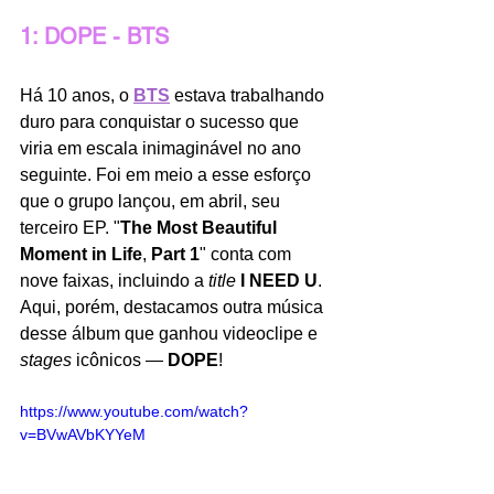
1: DOPE - BTS
Há 10 anos, o 
BTS
 estava trabalhando 
duro para conquistar o sucesso que 
viria em escala inimaginável no ano 
seguinte. Foi em meio a esse esforço 
que o grupo lançou, em abril, seu 
terceiro EP. "
The Most Beautiful 
Moment in Life
,
 Part 1
" conta com 
nove faixas, incluindo a 
title
I NEED U
. 
Aqui, porém, destacamos outra música 
desse álbum que ganhou videoclipe e 
stages
 icônicos — 
DOPE
! 
https://www.youtube.com/watch?
v=BVwAVbKYYeM