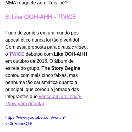
MMA) naquele ano. Reis, né?
6: Like OOH-AHH - TWICE
Fugir de zumbis em um mundo pós 
apocalíptico nunca foi tão divertido! 
Com essa proposta para o 
music video
, 
o 
TWICE
 debutou com 
Like OOH-AHH
em outubro de 2015. O álbum de 
estreia do grupo, 
The Story Begins
, 
contou com mais cinco faixas, mas 
nenhuma tão carismática quanto a 
principal, que coroou a jornada das 
integrantes que 
venceram um 
reality 
show
 para debutar
. 
https://www.youtube.com/watch?
v=0rtV5esQT6I