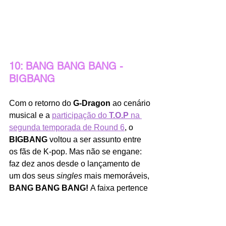
10: BANG BANG BANG - 
BIGBANG
Com o retorno do 
G-Dragon 
ao cenário 
musical e a 
participação do 
T.O.P
 na 
segunda temporada de Round 6
, o 
BIGBANG
 voltou a ser assunto entre 
os fãs de K-pop. Mas não se engane: 
faz dez anos desde o lançamento de 
um dos seus 
singles
 mais memoráveis, 
BANG BANG BANG! 
A faixa pertence 
ao projeto 
MADE
, lançado em quatro 
partes (com quatro 
single albuns
 e 
onze músicas no total) a partir de maio 