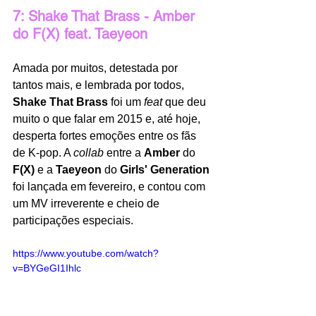
7: Shake That Brass - Amber 
do F(X) feat. Taeyeon
Amada por muitos, detestada por 
tantos mais, e lembrada por todos, 
Shake That Brass
 foi um 
feat
 que deu 
muito o que falar em 2015 e, até hoje, 
desperta fortes emoções entre os fãs 
de K-pop. A 
collab
 entre a 
Amber
 do 
F(X)
 e a 
Taeyeon
 do 
Girls' Generation
foi lançada em fevereiro, e contou com 
um MV irreverente e cheio de 
participações especiais. 
https://www.youtube.com/watch?
v=BYGeGI1Ihlc