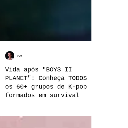
vics
Vida após "BOYS II
PLANET": Conheça TODOS
os 60+ grupos de K-pop
formados em survival