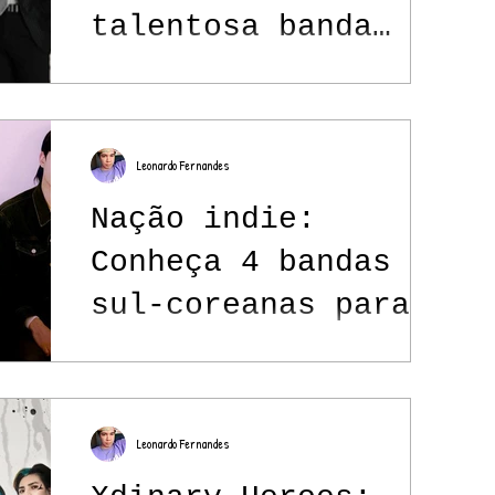
talentosa banda
sul-coreana que vem
ao Brasil no fim de
2022
Leonardo Fernandes
Nação indie:
Conheça 4 bandas
sul-coreanas para
fugir do K-pop
Leonardo Fernandes